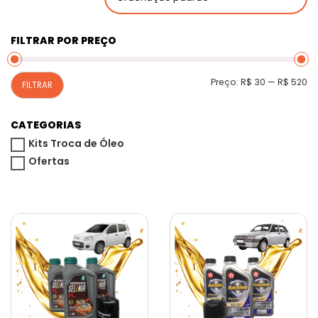
FILTRAR POR PREÇO
P
P
Preço:
R$ 30
—
R$ 520
FILTRAR
m
m
CATEGORIAS
Kits Troca de Óleo
Ofertas