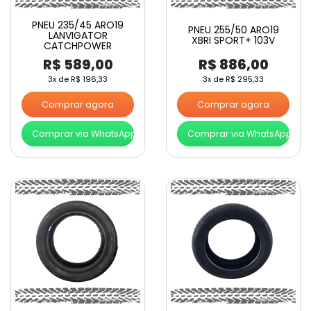
PNEU 235/45 ARO19
PNEU 255/50 ARO19
LANVIGATOR
XBRI SPORT+ 103V
CATCHPOWER
R$
589,00
R$
886,00
3x de
R$
196,33
3x de
R$
295,33
Comprar agora
Comprar agora
Comprar via WhatsApp
Comprar via WhatsApp