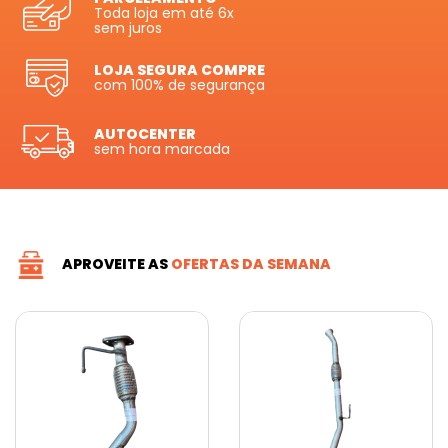
Toda loja em até 6x
sem juros
LOJA SEGURA COMPRE
com 100% de segurança
AUTOCENTER
sem hora marcada
APROVEITE AS
OFERTAS DA SEMANA