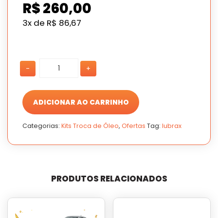
R$
260,00
3x de
R$
86,67
4
4
-
+
LITROS
LITROS
DE
DE
ÓLEO
ÓLEO
10W40
10W40
ADICIONAR AO CARRINHO
LUBRAX
LUBRAX
+
+
Categorias:
Kits Troca de Óleo
,
Ofertas
Tag:
lubrax
FILTRO
FILTRO
DE
DE
ÓLEO
ÓLEO
quantidade
quantidade
PRODUTOS RELACIONADOS