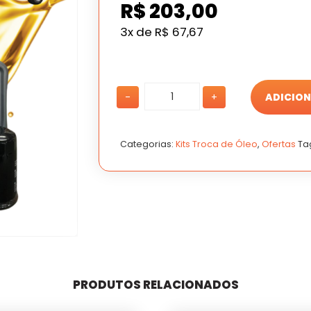
R$
203,00
3x de
R$
67,67
3
3
-
+
ADICION
LITROS
LITROS
DE
DE
ÓLEO
ÓLEO
15W40
15W40
Categorias:
Kits Troca de Óleo
,
Ofertas
Ta
SELENIA
SELENIA
+
+
FILTRO
FILTRO
DE
DE
ÓLEO
ÓLEO
quantidade
quantidade
PRODUTOS RELACIONADOS