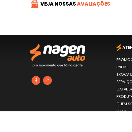
VEJA NOSSAS
AVALIAÇÕES
ATE
PROMO
PNEUS
TROCA D
SERVIÇ
CATALIS
PRODU
QUEM S
BLOG
CONTA