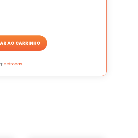
AR AO CARRINHO
g:
petronas