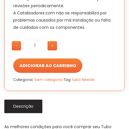
revisões periodicamente.
A Catalisadores.com não se responsabiliza por
problemas causados por má instalação ou falta
de cuidados com os componentes.
Tubo
Tubo
-
+
Inter
Inter
C/
C/
Flexível
Flexível
Hb20
Hb20
ADICIONAR AO CARRINHO
1.0
1.0
3c
3c
Categoria:
Sem categoria
Tag:
tubo flexivel
2012
2012
a
a
2019
2019
quantidade
quantidade
Descrição
As melhores condições para você comprar seu Tubo