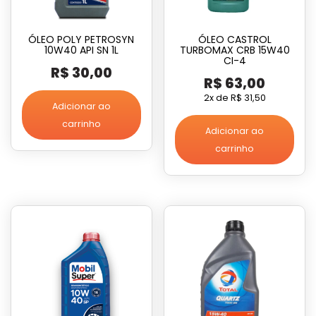
ÓLEO POLY PETROSYN
ÓLEO CASTROL
10W40 API SN 1L
TURBOMAX CRB 15W40
CI-4
R$
30,00
R$
63,00
2x de
R$
31,50
Adicionar ao
carrinho
Adicionar ao
carrinho