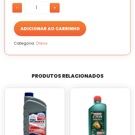
Pro
Pro
-
+
Honda
Honda
5W30
5W30
API
API
SP
SP
ADICIONAR AO CARRINHO
quantidade
quantidade
Categoria:
Óleos
PRODUTOS RELACIONADOS