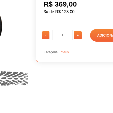
R$
369,00
3x de
R$
123,00
PNEU
PNEU
-
+
ADICION
185/65
185/65
ARO15
ARO15
88H
88H
CF510
CF510
Categoria:
Pneus
CONFORSER
CONFORSER
quantidade
quantidade