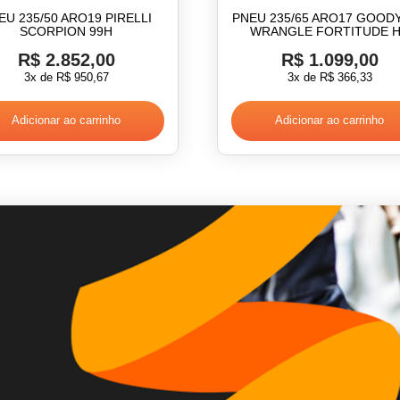
EU 235/50 ARO19 PIRELLI
PNEU 235/65 ARO17 GOOD
SCORPION 99H
WRANGLE FORTITUDE 
R$
2.852,00
R$
1.099,00
3x de
R$
950,67
3x de
R$
366,33
Adicionar ao carrinho
Adicionar ao carrinho