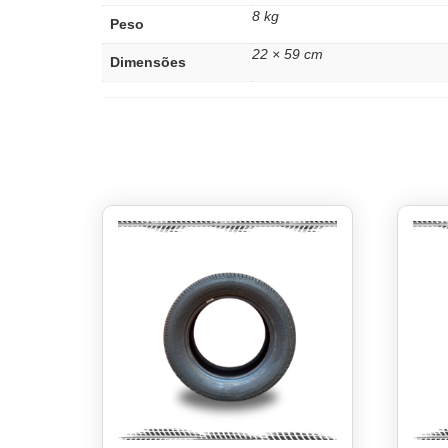
8 kg
Peso
22 × 59 cm
Dimensões