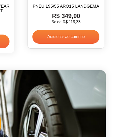
YEAR
PNEU 195/55 ARO15 LANDGEMA
HT
R$
349,00
3x de
R$
116,33
Adicionar ao carrinho