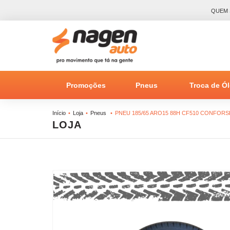
QUEM
Promoções
Pneus
Troca de Ó
Início
Loja
Pneus
PNEU 185/65 ARO15 88H CF510 CONFOR
LOJA