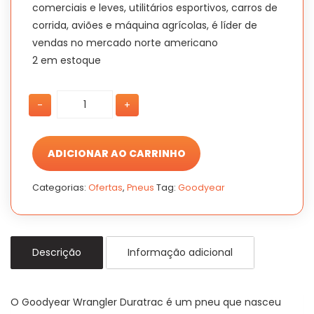
comerciais e leves, utilitários esportivos, carros de
corrida, aviões e máquina agrícolas, é líder de
vendas no mercado norte americano
2 em estoque
PNEU
PNEU
-
+
245/70
245/70
ARO17
ARO17
GOODYEAR
GOODYEAR
WRANGLE
WRANGLE
ADICIONAR AO CARRINHO
quantidade
quantidade
Categorias:
Ofertas
,
Pneus
Tag:
Goodyear
Descrição
Informação adicional
O Goodyear Wrangler Duratrac é um pneu que nasceu