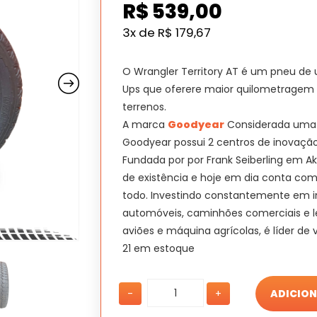
R$
539,00
3x de
R$
179,67
O Wrangler Territory AT é um pneu de 
Ups que oferere maior quilometragem 
terrenos.
A marca
Goodyear
Considerada uma 
Goodyear possui 2 centros de inovação,
Fundada por por Frank Seiberling em Akr
de existência e hoje em dia conta co
todo. Investindo constantemente em i
automóveis, caminhões comerciais e leve
aviões e máquina agrícolas, é líder d
21 em estoque
PNEU
PNEU
-
+
ADICION
205/55
205/55
ARO16
ARO16