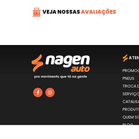
VEJA NOSSAS
AVALIAÇÕES
ATE
PROMO
PNEUS
TROCA D
SERVIÇ
CATALIS
PRODU
QUEM S
BLOG
CONTA