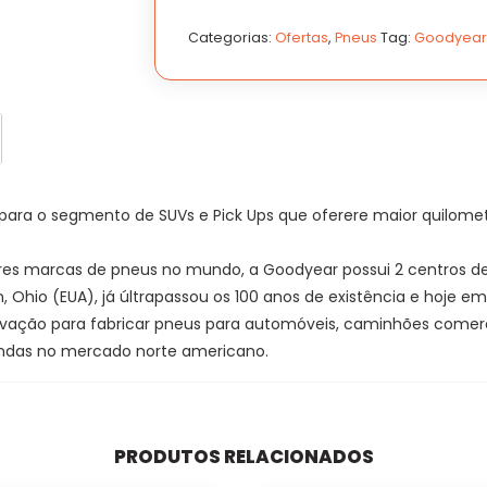
GOODYEAR
GOODYEAR
WRANGLER
WRANGLER
Categorias:
Ofertas
,
Pneus
Tag:
Goodyear
TERRITORY
TERRITORY
AT
AT
91H
91H
quantidade
quantidade
 para o segmento de SUVs e Pick Ups que oferere maior quilom
s marcas de pneus no mundo, a Goodyear possui 2 centros de 
n, Ohio (EUA), já últrapassou os 100 anos de existência e hoje 
ão para fabricar pneus para automóveis, caminhões comerciais 
 vendas no mercado norte americano.
PRODUTOS RELACIONADOS