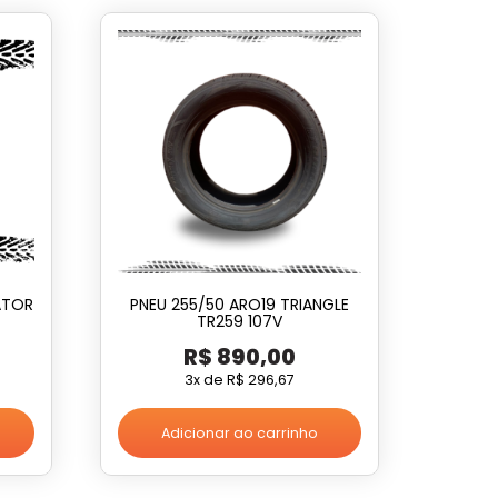
ATOR
PNEU 255/50 ARO19 TRIANGLE
TR259 107V
R$
890,00
3x de
R$
296,67
Adicionar ao carrinho