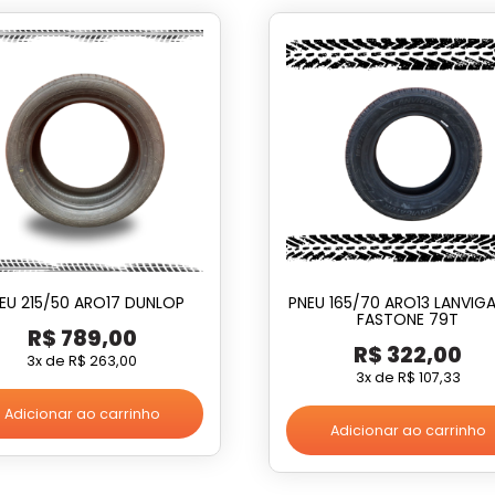
EU 215/50 ARO17 DUNLOP
PNEU 165/70 ARO13 LANVIG
FASTONE 79T
R$
789,00
R$
322,00
3x de
R$
263,00
3x de
R$
107,33
Adicionar ao carrinho
Adicionar ao carrinho