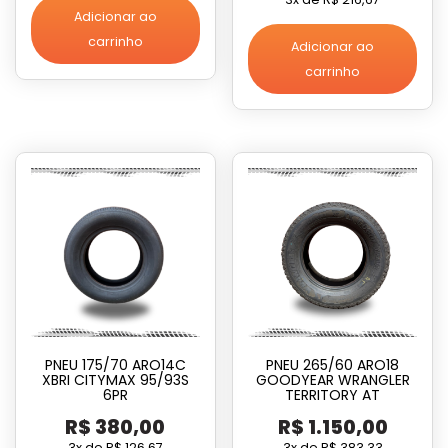
Adicionar ao
carrinho
Adicionar ao
carrinho
PNEU 175/70 ARO14C
PNEU 265/60 ARO18
XBRI CITYMAX 95/93S
GOODYEAR WRANGLER
6PR
TERRITORY AT
R$
380,00
R$
1.150,00
3x de
R$
126,67
3x de
R$
383,33