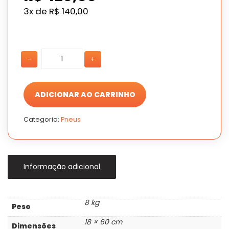
3x de
R$
140,00
PNEU
PNEU
-
+
175/75
175/75
ARO14
ARO14
XBRI
XBRI
FORZA
FORZA
ADICIONAR AO CARRINHO
86T2
86T2
AT
AT
Categoria:
Pneus
2
2
quantidade
quantidade
Informação adicional
8 kg
Peso
18 × 60 cm
Dimensões