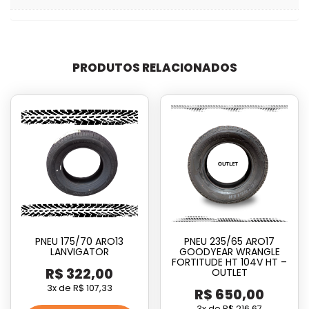
PRODUTOS RELACIONADOS
PNEU 175/70 ARO13
PNEU 235/65 ARO17
LANVIGATOR
GOODYEAR WRANGLE
FORTITUDE HT 104V HT –
R$
322,00
OUTLET
3x de
R$
107,33
R$
650,00
3x de
R$
216,67