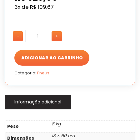
3x de
R$
109,67
PNEU
PNEU
-
+
175/70
175/70
ARO14
ARO14
QIMA
QIMA
84T
84T
ADICIONAR AO CARRINHO
QH01
QH01
quantidade
quantidade
Categoria:
Pneus
Informação adicional
8 kg
Peso
18 × 60 cm
Dimensões