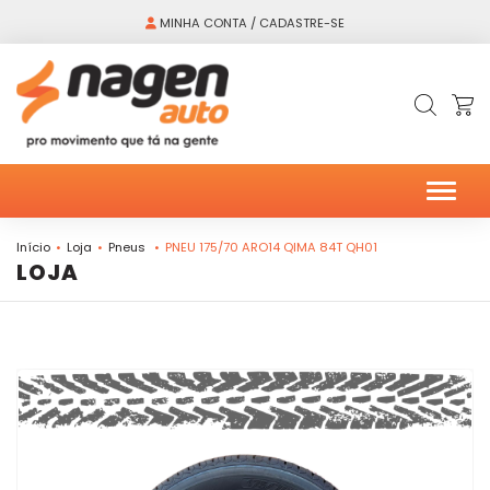
MINHA CONTA / CADASTRE-SE
Alter
Início
Loja
Pneus
PNEU 175/70 ARO14 QIMA 84T QH01
LOJA