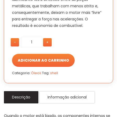
metálicas, que trabalham com menos atrito e,
consequentemente, deixam o motor mais “livre”
para entregar a força nas acelerações. O
resultado é economia de combustível.
Óleo
Óleo
-
+
Shell
Shell
Helix
Helix
HX8
HX8
5w30
5w30
ADICIONAR AO CARRINHO
Sintético
Sintético
1L
1L
Categoria:
Óleos
Tag:
shell
quantidade
quantidade
Descrição
Informação adicional
Quando o motor está ligado, os componentes internos se