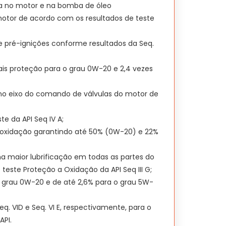
ra no motor e na bomba de óleo
otor de acordo com os resultados de teste
e pré-ignições conforme resultados da Seq.
ais proteção para o grau 0W-20 e 2,4 vezes
no eixo do comando de válvulas do motor de
e da API Seq IV A;
de oxidação garantindo até 50% (0W-20) e 22%
 maior lubrificação em todas as partes do
este Proteção a Oxidação da API Seq III G;
o grau 0W-20 e de até 2,6% para o grau 5W-
. VID e Seq. VI E, respectivamente, para o
API.