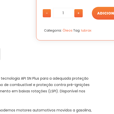
Óleo
Óleo
-
+
ADICION
Lubrax
Lubrax
Valora
Valora
5w30
5w30
SN
SN
Categoria:
Óleos
Tag:
lubrax
PLUS
PLUS
1L
1L
quantidade
quantidade
ma tecnologia API SN Plus para a adequada proteção
 de combustível e proteção contra pré-ignições
nto em baixas rotações (LSPI). Disponível nos
modernos motores automotivos movidos a gasolina,