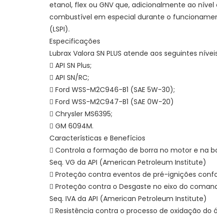
etanol, flex ou GNV que, adicionalmente ao níve
combustível em especial durante o funcionamen
(LSPI).
Especificações
Lubrax Valora SN PLUS atende aos seguintes nív
 API SN Plus;
 API SN/RC;
 Ford WSS-M2C946-B1 (SAE 5W-30);
 Ford WSS-M2C947-B1 (SAE 0W-20)
 Chrysler MS6395;
 GM 6094M.
Características e Benefícios
 Controla a formação de borra no motor e na 
Seq. VG da API (American Petroleum Institute)
 Proteção contra eventos de pré-ignições confo
 Proteção contra o Desgaste no eixo do coman
Seq. IVA da API (American Petroleum Institute)
 Resistência contra o processo de oxidação do 