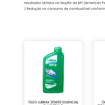
resultados obtidos na Seq.IIIG da API (American P
 Redução no consumo de combustível conforme r
ÓLEO LUBRAX 20W50 ESSENCIAL
Ó