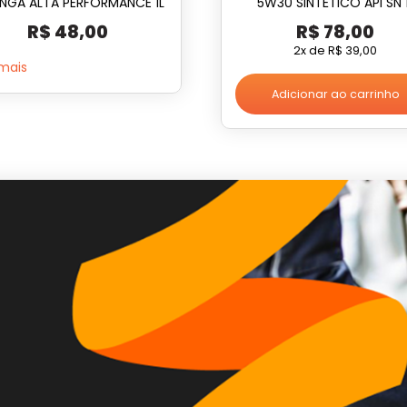
ANGA ALTA PERFORMANCE 1L
5W30 SINTÉTICO API SN 
R$
48,00
R$
78,00
2x de
R$
39,00
 mais
Adicionar ao carrinho