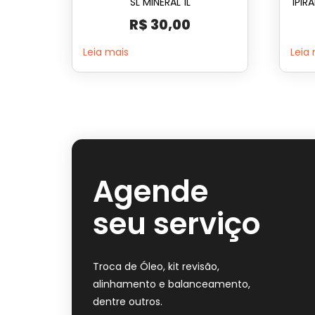
SL MINERAL 1L
IPIR
R$
30,00
Leia mais
Leia
Agende
seu serviço
Troca de Óleo, kit revisão,
alinhamento e balanceamento,
dentre outros.