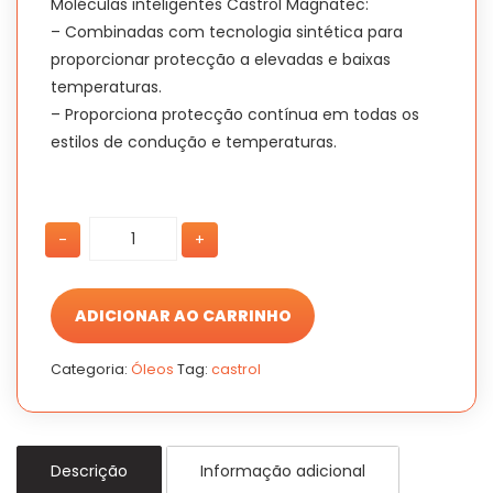
Moléculas inteligentes Castrol Magnatec:
– Combinadas com tecnologia sintética para
proporcionar protecção a elevadas e baixas
temperaturas.
– Proporciona protecção contínua em todas os
estilos de condução e temperaturas.
Óleo
Óleo
-
+
Castrol
Castrol
Magnatec
Magnatec
5w30
5w30
100%
100%
ADICIONAR AO CARRINHO
Sintético
Sintético
1L
1L
Categoria:
Óleos
Tag:
castrol
quantidade
quantidade
Descrição
Informação adicional