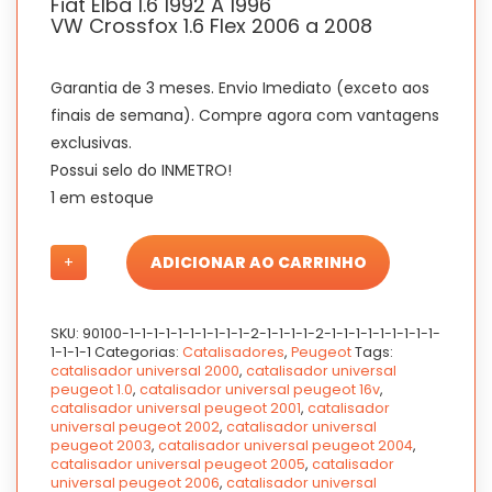
Fiat Elba 1.6 1992 A 1996
VW Crossfox 1.6 Flex 2006 a 2008
Garantia de 3 meses. Envio Imediato (exceto aos
finais de semana). Compre agora com vantagens
exclusivas.
Possui selo do INMETRO!
1 em estoque
Catalisador
Catalisador
+
ADICIONAR AO CARRINHO
Universal
Universal
Peugeot
Peugeot
206
206
SKU:
90100-1-1-1-1-1-1-1-1-1-1-2-1-1-1-1-2-1-1-1-1-1-1-1-1-1-
1.0
1.0
1-1-1-1
Categorias:
Catalisadores
,
Peugeot
Tags:
16V
16V
catalisador universal 2000
,
catalisador universal
2000
2000
peugeot 1.0
,
catalisador universal peugeot 16v
,
A
A
catalisador universal peugeot 2001
,
catalisador
universal peugeot 2002
,
catalisador universal
2006
2006
peugeot 2003
,
catalisador universal peugeot 2004
,
quantidade
quantidade
catalisador universal peugeot 2005
,
catalisador
universal peugeot 2006
,
catalisador universal