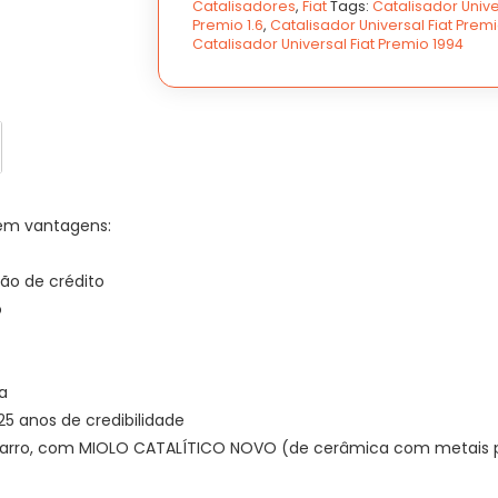
Catalisadores
,
Fiat
Tags:
Catalisador Unive
1992
1992
Premio 1.6
,
Catalisador Universal Fiat Premi
A
A
Catalisador Universal Fiat Premio 1994
1994
1994
-
-
PEÇA
PEÇA
NOVA
NOVA
quantidade
quantidade
em vantagens:
ão de crédito
o
a
 anos de credibilidade
 carro, com MIOLO CATALÍTICO NOVO (de cerâmica com metais p