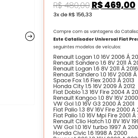
O
R$
469,00
R$
480,00
preço
3x de
R$
156,33
original
era:
Compre com as vantagens da Catalis
R$ 480,00
Este Catalisador Universal Fiat Pre
seguintes modelos de veículos:
Renault Logan 1.0 16V 2006 Á 20
Renault Sandero 1.6 8V 2011 Á 2
Renault Logan 1.6 8V 2011 Á 2016
Renault Sandero 1.0 16V 2008 Á
Space Fox 1.6 Flex 2003 Á 2013
Honda City 1.5 16V 2009 Á 2012
Fiat Doblo 1.3 16V Fire 2004 A 2
Renault Kangoo 1.0 8V 16V 200
VW Gol 1.0 16V G3 2000 Á 2001
Fiat Palio 1.3 8V 16V Fire 2000 A
Fiat Palio 1.0 16V Mpi Fire 2001 
Renault Clio Hatch 1.0 8V 16V 19
VW Gol 1.0 16V turbo 1997 A 20
Honda Civic 1.6 1998 A 2000