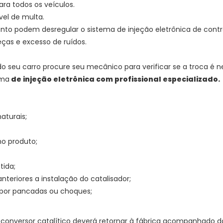
ara todos os veículos.
ível de multa.
ento podem desregular o sistema de injeção eletrônica de co
ças e excesso de ruídos.
do seu carro procure seu mecânico para verificar se a troca é n
ema
de injeção eletrônica com profissional especializado.
aturais;
no produto;
tida;
eriores a instalação do catalisador;
por pancadas ou choques;
conversor catalítico deverá retornar à fábrica acompanhado 