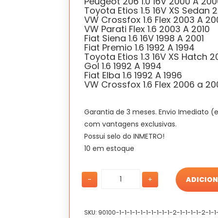
Peugeot 206 1.0 16V 2000 A 200
Toyota Etios 1.5 16V XS Sedan 2
VW Crossfox 1.6 Flex 2003 A 2
VW Parati Flex 1.6 2003 A 2010
Fiat Siena 1.6 16V 1998 A 2001
Fiat Premio 1.6 1992 A 1994
Toyota Etios 1.3 16V XS Hatch 2
Gol 1.6 1992 A 1994
Fiat Elba 1.6 1992 A 1996
VW Crossfox 1.6 Flex 2006 a 20
Garantia de 3 meses. Envio Imediato (
com vantagens exclusivas.
Possui selo do INMETRO!
10 em estoque
Catalisador
Catalisador
-
+
ADICION
Universal
Universal
Fiat
Fiat
Premio
Premio
1.6
1.6
SKU:
90100-1-1-1-1-1-1-1-1-1-1-2-1-1-1-1-2-1-1-