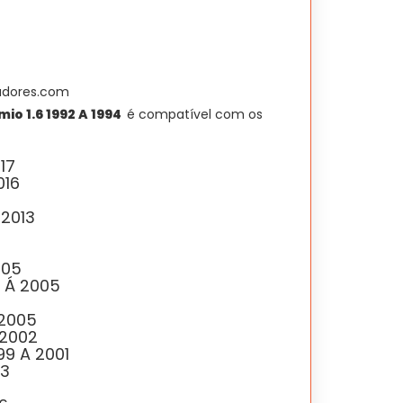
O
preço
atual
é:
adores.com
.
R$ 469,00.
mio 1.6 1992 A 1994
é compatível com os
17
016
 2013
005
0 Á 2005
 2005
Á 2002
99 A 2001
03