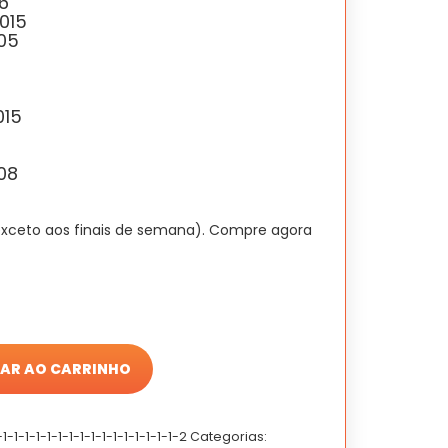
6
015
005
015
08
exceto aos finais de semana). Compre agora
AR AO CARRINHO
1-1-1-1-1-1-1-1-1-1-1-1-1-1-1-1-2
Categorias: