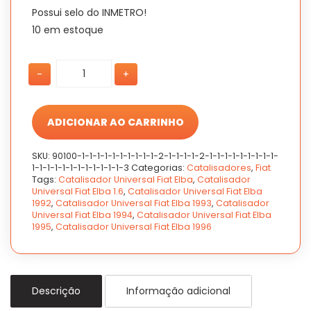
Possui selo do INMETRO!
10 em estoque
Catalisador
Catalisador
-
+
Universal
Universal
Fiat
Fiat
Elba
Elba
1.6
1.6
ADICIONAR AO CARRINHO
1992
1992
A
A
SKU:
90100-1-1-1-1-1-1-1-1-1-1-2-1-1-1-1-2-1-1-1-1-1-1-1-1-1-
1996
1996
1-1-1-1-1-1-1-1-1-1-1-1-3
Categorias:
Catalisadores
,
Fiat
-
-
Tags:
Catalisador Universal Fiat Elba
,
Catalisador
PEÇA
PEÇA
Universal Fiat Elba 1.6
,
Catalisador Universal Fiat Elba
1992
,
Catalisador Universal Fiat Elba 1993
,
Catalisador
NOVA
NOVA
Universal Fiat Elba 1994
,
Catalisador Universal Fiat Elba
quantidade
quantidade
1995
,
Catalisador Universal Fiat Elba 1996
Descrição
Informação adicional