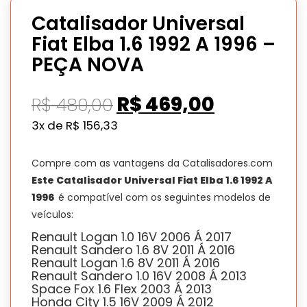
Catalisador Universal
Fiat Elba 1.6 1992 A 1996 –
PEÇA NOVA
O
O
R$
469,00
R$
480,00
preço
preço
3x de
R$
156,33
original
atual
era:
é:
Compre com as vantagens da Catalisadores.com
R$ 480,00.
R$ 469,00
Este Catalisador Universal Fiat Elba 1.6 1992 A
1996
é compatível com os seguintes modelos de
veículos:
Renault Logan 1.0 16V 2006 Á 2017
Renault Sandero 1.6 8V 2011 Á 2016
Renault Logan 1.6 8V 2011 Á 2016
Renault Sandero 1.0 16V 2008 Á 2013
Space Fox 1.6 Flex 2003 Á 2013
Honda City 1.5 16V 2009 Á 2012