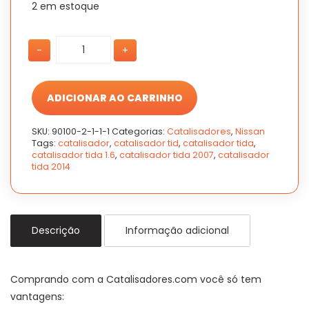
2 em estoque
Catalisador
Catalisador
-
+
Tida
Tida
1.6
1.6
16v
16v
2007
2007
ADICIONAR AO CARRINHO
a
a
2014
2014
SKU:
90100-2-1-1-1
Categorias:
Catalisadores
,
Nissan
quantidade
quantidade
Tags:
catalisador
,
catalisador tid
,
catalisador tida
,
catalisador tida 1.6
,
catalisador tida 2007
,
catalisador
tida 2014
Descrição
Informação adicional
Comprando com a Catalisadores.com você só tem
vantagens: