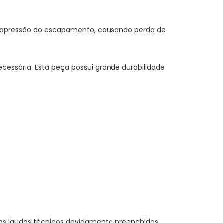
ntrapressão do escapamento, causando perda de
ecessária. Esta peça possui grande durabilidade
dos laudos técnicos devidamente preenchidos