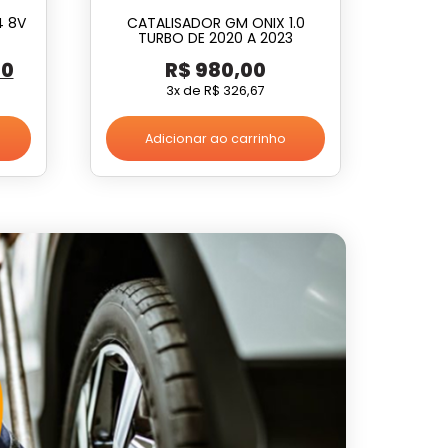
4 8V
CATALISADOR GM ONIX 1.0
TURBO DE 2020 A 2023
O
00
R$
980,00
preço
3x de
R$
326,67
atual
Adicionar ao carrinho
é:
0.
R$ 580,00.