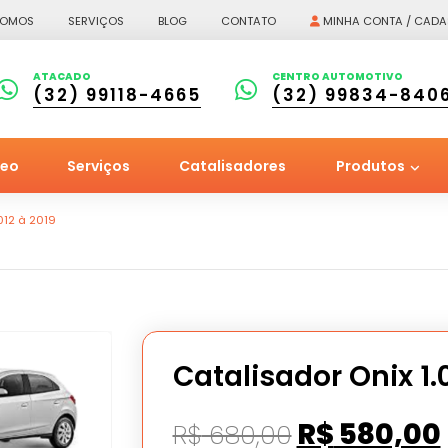
SOMOS
SERVIÇOS
BLOG
CONTATO
MINHA CONTA / CADA
ATACADO
CENTRO AUTOMOTIVO
(32) 99118-4665
(32) 99834-840
leo
Serviços
Catalisadores
Produtos
2012 à 2019
Catalisador Onix 1.0
O
R$
580,00
R$
680,00