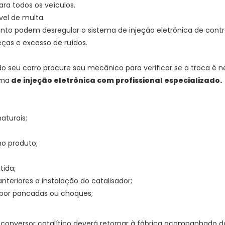
ara todos os veículos.
ível de multa.
ento podem desregular o sistema de injeção eletrônica de co
ças e excesso de ruídos.
do seu carro procure seu mecânico para verificar se a troca é n
ema
de injeção eletrônica com profissional especializado.
aturais;
no produto;
tida;
eriores a instalação do catalisador;
por pancadas ou choques;
conversor catalítico deverá retornar à fábrica acompanhado 