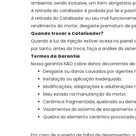
ambiente, sendo inclusive, um item obrigatório p
A retirada do catalisador é proibida por lei e pass
A retirada do Catalisador ou seu mal funcionam
rendimento do motor, desgaste prematuro de pe
Quando trocar o Catalisador?
Quando a luz de injeção estiver acesa no painel 
por tanto, antes da troca, faça a análise do sist
Termos da Garantia
Nossa garantia NÃO cobre danos decorrentes de:
Desgaste ou danos causados por agentes n
Instalação ou aplicação inadequada;
Modificações, adaptações e adulterações 
Mau estado na manutenção do motor;
Cerâmica fragmentada, quebrada ou derre
Vazamentos do sistema de escapamento ant
Quebra do elemento cerâmico provocada 
Em caso de suspeita de falha de desempenho, o 