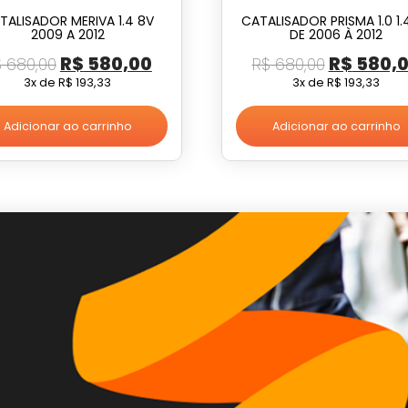
TALISADOR MERIVA 1.4 8V
CATALISADOR PRISMA 1.0 1.
2009 A 2012
DE 2006 À 2012
O
O
O
R$
580,00
R$
580,
$
680,00
R$
680,00
preço
preço
preço
3x de
R$
193,33
3x de
R$
193,33
original
atual
original
Adicionar ao carrinho
Adicionar ao carrinho
era:
é:
era:
R$ 680,00.
R$ 580,00.
R$ 680,0