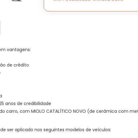
2012
2012
à
à
2019
2019
quantidade
quantidade
em vantagens:
ão de crédito
o
a
 anos de credibilidade
al do carro, com MIOLO CATALÍTICO NOVO (de cerâmica com meta
de ser aplicado nos seguintes modelos de veículos: