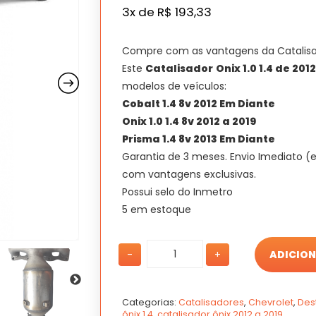
preço
3x de
R$
193,33
original
era:
Compre com as vantagens da Catalis
R$ 680,00.
Este
Catalisador
Onix 1.0 1.4 de 201
modelos de veículos:
Cobalt 1.4 8v 2012 Em Diante
Onix 1.0 1.4 8v 2012 a 2019
Prisma 1.4 8v 2013 Em Diante
Garantia de 3 meses. Envio Imediato (
com vantagens exclusivas.
Possui selo do Inmetro
5 em estoque
Catalisador
Catalisador
-
+
ADICION
Onix
Onix
1.0
1.0
1.4
1.4
de
de
Categorias:
Catalisadores
,
Chevrolet
,
Des
ônix 1.4
,
catalisador ônix 2012 a 2019