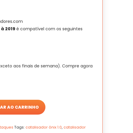
preço
atual
é:
adores.com
R$ 580,00.
2 à 2019
é compatível com os seguintes
exceto aos finais de semana). Compre agora
AR AO CARRINHO
taques
Tags:
catalisador ônix 1.0
,
catalisador