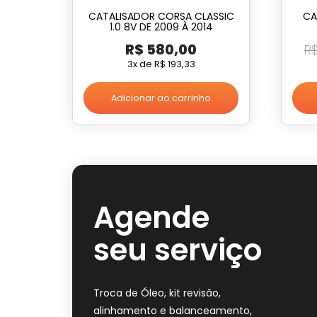
CATALISADOR CORSA CLASSIC
CA
1.0 8V DE 2009 À 2014
R$
580,00
R
3x de
R$
193,33
Adicionar ao carrinho
Agende
seu serviço
Troca de Óleo, kit revisão,
alinhamento e balanceamento,