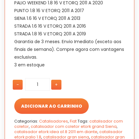
PALIO WEEKEND 1.8 16 V ETORQ 2011 A 2020
PUNTO 1.8 16 V ETORQ 2011 A 2017
SIENA 1.6 16 V ETORQ 2011 A 2013
STRADA 1.6 16 V ETORQ 2011 A 2016
STRADA 1.8 16 V ETORQ 2011 A 2019
Garantia de 3 meses. Envio Imediato (exceto aos
finais de semana). Compre agora com vantagens
exclusivas.
3 em estoque
Catalisador
Catalisador
-
+
Linea
Linea
1.8
1.8
2011
2011
a
a
ADICIONAR AO CARRINHO
2017
2017
16v
16v
Categorias:
Catalisadores
,
Fiat
Tags:
catalisador com
quantidade
quantidade
coletor
,
catalisador com coletor etork grand Siena
,
catalisador etork idea a1.8 2011 em diante
,
catalisador
etork palio 1.8
,
catalisador gran siena
,
catalisador gran