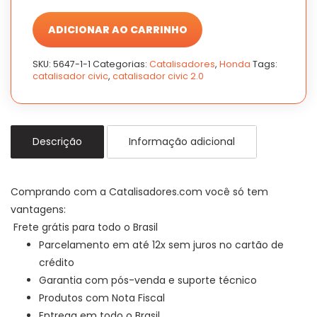
CR-
CR-
V
V
2.0
2.0
ADICIONAR AO CARRINHO
2007
2007
a
a
SKU:
5647-1-1
Categorias:
Catalisadores
,
Honda
Tags:
2011
2011
catalisador civic
,
catalisador civic 2.0
quantidade
quantidade
Descrição
Informação adicional
Comprando com a Catalisadores.com você só tem
vantagens:
Frete grátis para todo o Brasil
Parcelamento em até 12x sem juros no cartão de
crédito
Garantia com pós-venda e suporte técnico
Produtos com Nota Fiscal
Entrega em todo o Brasil