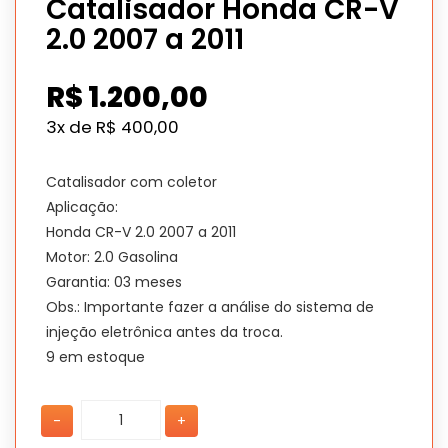
Catalisador Honda CR-V
2.0 2007 a 2011
R$
1.200,00
3x de
R$
400,00
Catalisador com coletor
Aplicação:
Honda CR-V 2.0 2007 a 2011
Motor: 2.0 Gasolina
Garantia: 03 meses
Obs.: Importante fazer a análise do sistema de
injeção eletrônica antes da troca.
9 em estoque
Catalisador
Catalisador
-
+
Honda
Honda