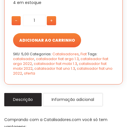
4 em estoque
Catalisador
Catalisador
-
+
Fiat
Fiat
Mobi
Mobi
1.3
1.3
4c
4c
ADICIONAR AO CARRINHO
2022
2022
quantidade
quantidade
SKU:
5,00
Categorias:
Catalisadores
,
Fiat
Tags:
catalisador
,
catalisador fiat argo 1.3
,
catalisador fiat
argo 2022
,
catalisador fiat mobi 1.3
,
catalisador fiat
mobi 2022
,
catalisador fiat uno 1.3
,
catalisador fiat uno
2022
,
oferta
Descrição
Informação adicional
Comprando com a Catalisadores.com você só tem
vantagens: