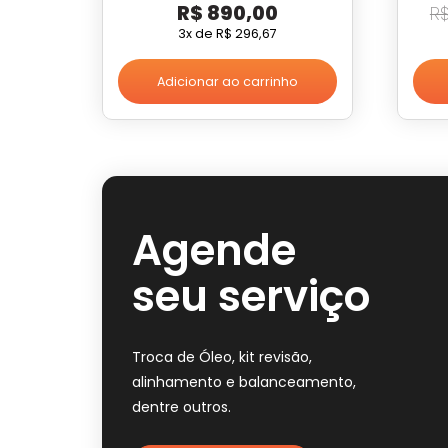
R$
890,00
R
3x de
R$
296,67
Adicionar ao carrinho
Agende
seu serviço
Troca de Óleo, kit revisão,
alinhamento e balanceamento,
dentre outros.