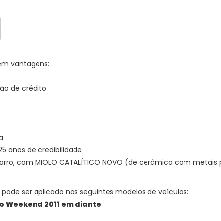
quantidade
quantidade
em vantagens:
ão de crédito
o
a
 anos de credibilidade
 carro, com MIOLO CATALÍTICO NOVO (de cerâmica com metais p
pode ser aplicado nos seguintes modelos de veículos:
alio Weekend 2011 em diante