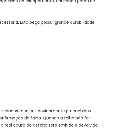
ntrapressão do escapamento, causando perda de
ecessária. Esta peça possui grande durabilidade
dos laudos técnicos devidamente preenchidos
 confirmação da falha. Quando a falha não for
 real causa do defeito será emitido e devolvido