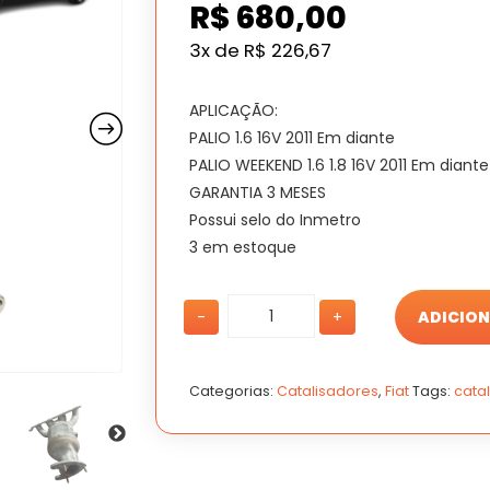
R$
680,00
3x de
R$
226,67
APLICAÇÃO:
PALIO 1.6 16V 2011 Em diante
PALIO WEEKEND 1.6 1.8 16V 2011 Em diante
GARANTIA 3 MESES
Possui selo do Inmetro
3 em estoque
Catalisador
Catalisador
-
+
ADICION
Etork
Etork
1.6
1.6
16v
16v
Palio
Palio
Categorias:
Catalisadores
,
Fiat
Tags:
cata
Weekend
Weekend
2011
2011
em
em
diante
diante