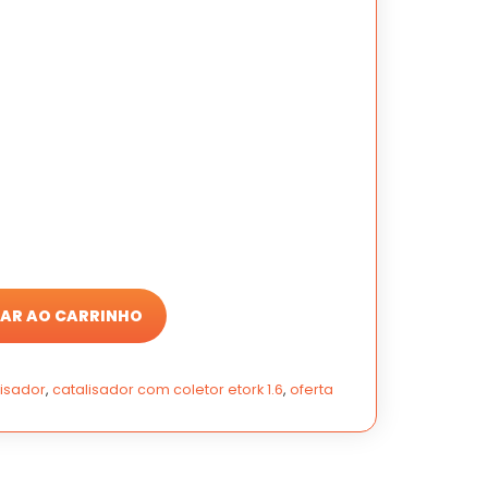
AR AO CARRINHO
lisador
,
catalisador com coletor etork 1.6
,
oferta