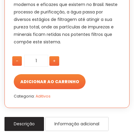
modernos e eficazes que existem no Brasil. Neste
processo de purificação, a água passa por
diversos estágios de filtragem até atingir a sua
pureza total, onde as partículas de impurezas e
minerais ficam retidas nos potentes filtros que
compõe este sistema.
Água
Água
-
+
desmineralizada
desmineralizada
Radnaq
Radnaq
1L
1L
quantidade
quantidade
ADICIONAR AO CARRINHO
Categoria:
Aditivos
Descrição
Informação adicional