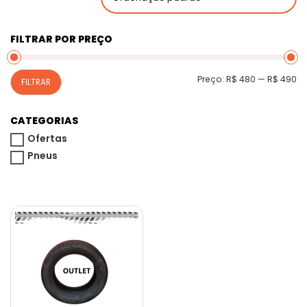
FILTRAR POR PREÇO
P
P
Preço:
R$ 480
—
R$ 490
FILTRAR
m
m
CATEGORIAS
Ofertas
Pneus