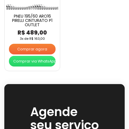
PNEU 195/60 ARO16
PIRELLI CINTURATO P1
OUTLET
R$
489,00
3x de
R$
163,00
Comprar agora
Comprar via WhatsApp
Agende
seu serviço