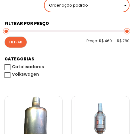
FILTRAR POR PREÇO
P
P
Preço:
R$ 460
—
R$ 780
FILTRAR
m
m
CATEGORIAS
Catalisadores
Volkswagen