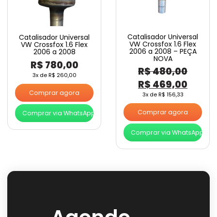
Catalisador Universal
Catalisador Universal
VW Crossfox 1.6 Flex
VW Crossfox 1.6 Flex
2006 a 2008 – PEÇA
2006 a 2008
NOVA
R$
780,00
R$
480,00
3x de
R$
260,00
O
O
R$
469,00
Comprar agora
preço
preço
3x de
R$
156,33
original
atual
Comprar agora
Comprar via WhatsApp
era:
é:
Comprar via WhatsApp
R$ 480,00.
R$ 46