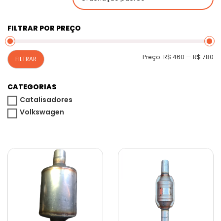
FILTRAR POR PREÇO
P
P
Preço:
R$ 460
—
R$ 780
FILTRAR
m
m
CATEGORIAS
Catalisadores
Volkswagen