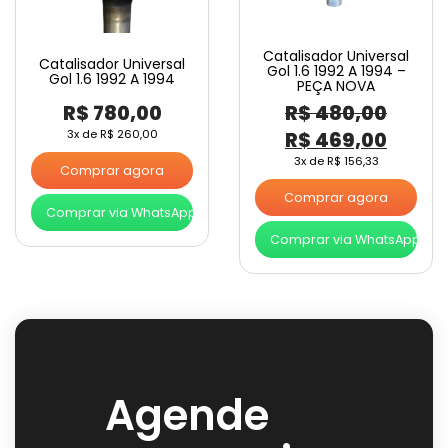
Catalisador Universal
Catalisador Universal
Gol 1.6 1992 A 1994 –
Gol 1.6 1992 A 1994
PEÇA NOVA
R$
780,00
R$
480,00
O
O
3x de
R$
260,00
R$
469,00
preço
preço
3x de
R$
156,33
Comprar agora
original
atual
Comprar agora
Comprar via WhatsApp
era:
é:
Comprar via WhatsApp
R$ 480,00.
R$ 46
Agende