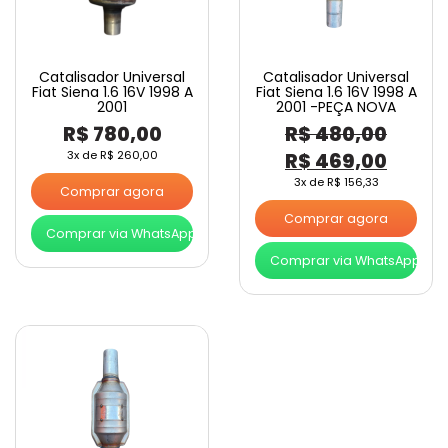
Catalisador Universal
Catalisador Universal
Fiat Siena 1.6 16V 1998 A
Fiat Siena 1.6 16V 1998 A
2001
2001 -PEÇA NOVA
R$
780,00
R$
480,00
O
O
3x de
R$
260,00
R$
469,00
preço
preço
3x de
R$
156,33
Comprar agora
original
atual
Comprar agora
Comprar via WhatsApp
era:
é:
Comprar via WhatsApp
R$ 480,00.
R$ 46