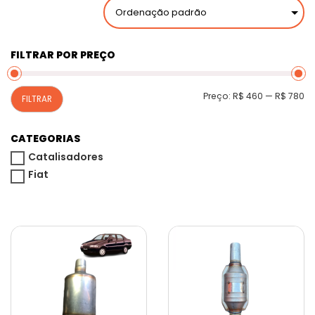
FILTRAR POR PREÇO
P
P
Preço:
R$ 460
—
R$ 780
FILTRAR
m
m
CATEGORIAS
Catalisadores
Fiat