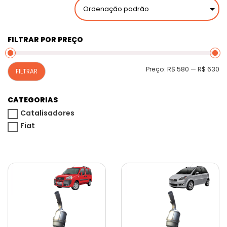
FILTRAR POR PREÇO
P
P
Preço:
R$ 580
—
R$ 630
FILTRAR
m
m
CATEGORIAS
Catalisadores
Fiat