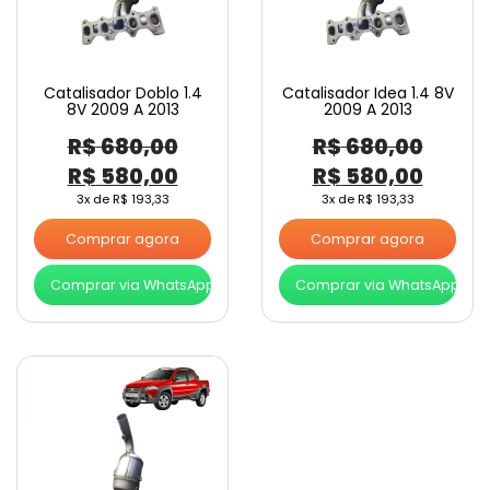
Catalisador Doblo 1.4
Catalisador Idea 1.4 8V
8V 2009 A 2013
2009 A 2013
R$
680,00
R$
680,00
O
O
O
O
R$
580,00
R$
580,00
preço
preço
preço
preço
3x de
R$
193,33
3x de
R$
193,33
original
atual
original
atual
Comprar agora
Comprar agora
era:
é:
era:
é:
Comprar via WhatsApp
Comprar via WhatsApp
R$ 680,00.
R$ 580,00.
R$ 680,00.
R$ 58