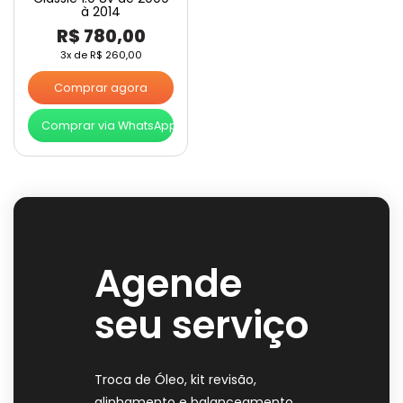
à 2014
R$
780,00
3x de
R$
260,00
Comprar agora
Comprar via WhatsApp
Agende
seu serviço
Troca de Óleo, kit revisão,
alinhamento e balanceamento,