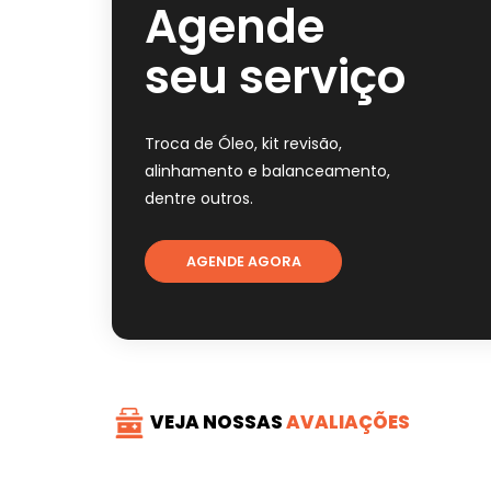
Agende
seu serviço
Troca de Óleo, kit revisão,
alinhamento e balanceamento,
dentre outros.
AGENDE AGORA
VEJA NOSSAS
AVALIAÇÕES