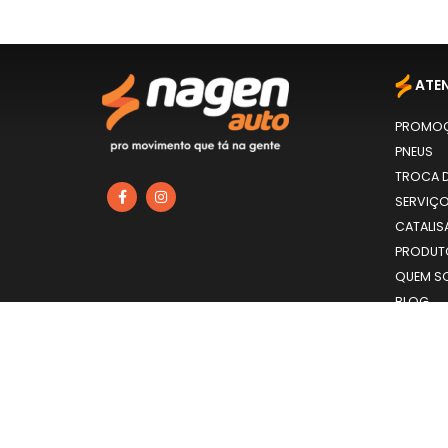
ATE
PROMO
PNEUS
TROCA D
SERVIÇ
CATALIS
PRODU
QUEM S
BLOG
CONTA
FORMAS DE PAGAMENTO
©
NAGEN AUTO
- TODOS OS DIREITOS RESERVADOS