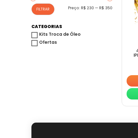
Preço
Preço
Preço:
R$ 230
—
R$ 350
FILTRAR
mínimo
máximo
CATEGORIAS
Kits Troca de Óleo
Ofertas
I