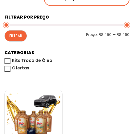
FILTRAR POR PREÇO
P
P
Preço:
R$ 450
—
R$ 460
FILTRAR
m
m
CATEGORIAS
Kits Troca de Óleo
Ofertas